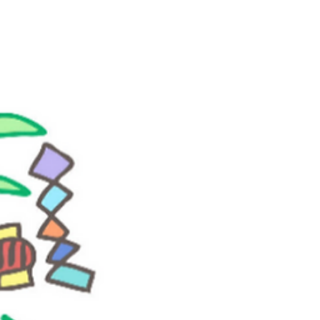
solito va dal 19 luglio al 06 agosto e segna la fine
della stagione delle