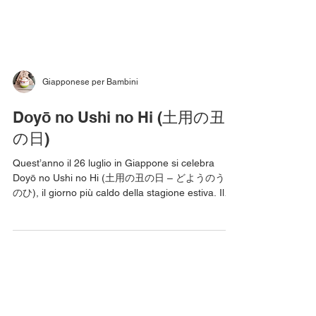
Giapponese per Bambini
Doyō no Ushi no Hi (土用の丑
の日)
Quest’anno il 26 luglio in Giappone si celebra
Doyō no Ushi no Hi (土用の丑の日 – どようのうし
のひ), il giorno più caldo della stagione estiva. Il
nome di questa ricorrenza è composto da: - Doyō
(土用 - どよう), il periodo di 18 giorni che,
secondo la medicina cinese, indica il cambio di
ogni stagione ed è rappresentato dalla terra
(come se fosse la fase preparatoria alla
germinazione dei nuovi semi). Il Doyō estivo di