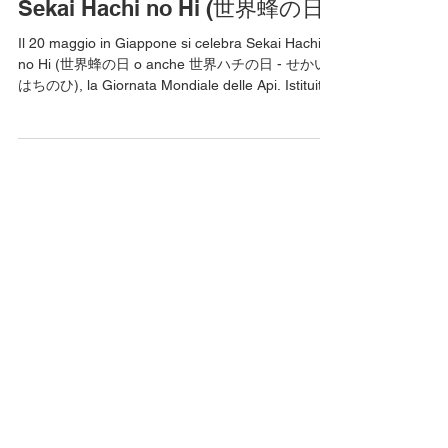
Giapponese per Bambini
Sekai Hachi no Hi (世界蜂の日)
Il 20 maggio in Giappone si celebra Sekai Hachi
no Hi (世界蜂の日 o anche 世界ハチの日 - せかい
はちのひ), la Giornata Mondiale delle Api. Istituita
dalle Nazioni Unite nel 2017 su suggerimento del
governo sloveno, dove l'apicoltura è molto diffusa,
e in memoria di Anton Janša, pioniere
dell'apicoltura moderna in Slovenia, questa
giornata è dedicata al riconoscimento
dell'importante ruolo delle api, la cui
sopravvivenza è messa a rischio dagli effetti del
riscaldamento globale e dall'uso di pes