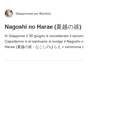
Giapponese per Bambini
Nagoshi no Harae (夏越の祓)
In Giappone il 30 giugno è considerato il secondo
Capodanno e al santuario si svolge il Nagoshi no
Harae (夏越の祓 - なごしのはらえ = cerimonia di
purificazione estiva) ovvero un rito shintoista che
serve per liberare corpo e mente da tutte le
impurità accumulate dall'inizio dell'anno e per
pregare per la buona salute e la pace dei mesi
successivi. Elemento principale di questo rito è il
Chi no Wa (茅の輪 -ちのわ = anello di erba cogon
intrecciata). Si racconta che un giorno un pover