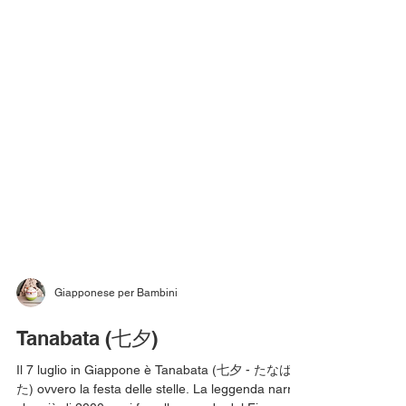
Giapponese per Bambini
Tanabata (七夕)