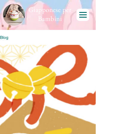
Giapponese per
Bambini
Blog