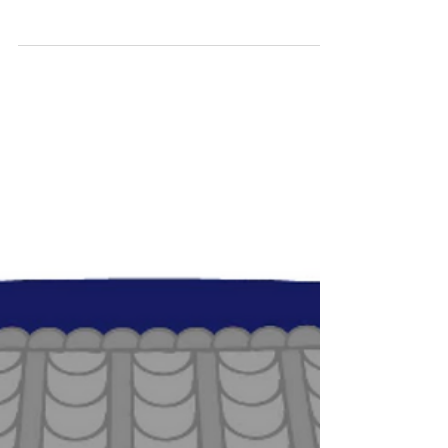
Capodanno, o anche il "mese giusto" per i buoni
propositi. E’ la festa più antica del Giappone in cui
le famiglie si riuniscono per trascorrere del tempo
insieme e dare il benvenuto a Toshigamisama (年
神様 - としがみさま), il dio del nuovo anno. In
questa giornata si mangiano Osechi Ryōri (おせち
料理 – おせちりょうり), i piatti speciali di
Capodanno, fatti con ingredienti di buon auspicio
come ad esempio i fagioli neri per la buona salute,
le uova di aringa per la pr