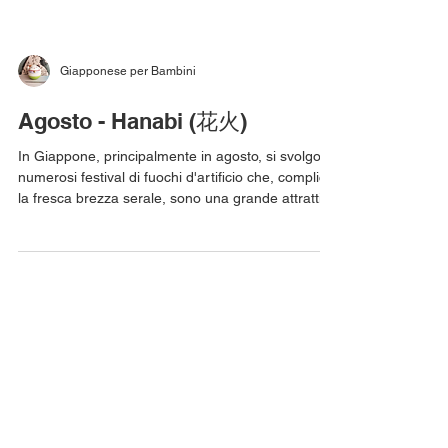
Giapponese per Bambini
Agosto - Hanabi (花火)
In Giappone, principalmente in agosto, si svolgono
numerosi festival di fuochi d'artificio che, complice
la fresca brezza serale, sono una grande attrattiva
per tantissime persone che vogliono godersi lo
spettacolo e dimenticare la calura estiva. Le origini
dei festival dei fuochi d'artificio risalgono al 1733
(periodo Edo) quando, per consolare gli spiriti
delle vittime di una grande carestia e per
scacciare la peste, sulle rive del fiume Sumida fu
organizzato uno spettacolo