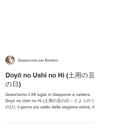
Giapponese per Bambini
Doyō no Ushi no Hi (土用の丑
の日)
Quest’anno il 26 luglio in Giappone si celebra
Doyō no Ushi no Hi (土用の丑の日 – どようのうし
のひ), il giorno più caldo della stagione estiva. Il
nome di questa ricorrenza è composto da: - Doyō