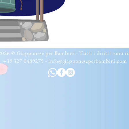
みさま), il dio del nuovo anno responsab
raccolto. Si dice che s
di Capodanno e visiti o
fortuna, felicità e un ri
Inoltre si pensa che in q
antenati diventino divi
026 © Giapponese per Bambini - Tutti i diritti sono ri
+39 327 0489275 -
info@giapponeseperbambini.com