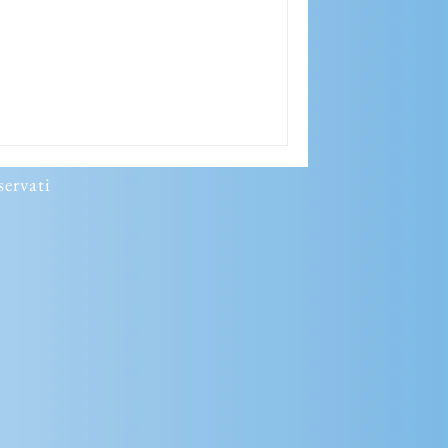
ile del buon
cenda da un'alta montagna il giorno
gni famiglia per portare protezione,
cco raccolto di riso per il nuovo anno.
uesto periodo gli spiriti dei nostri
servati