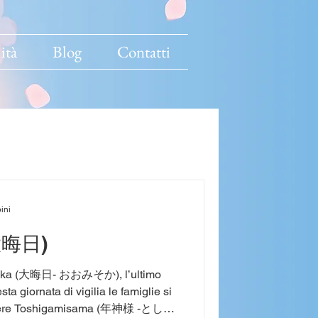
ità
Blog
Contatti
ini
大晦日)
isoka (大晦日- おおみそか), l’ultimo
sta giornata di vigilia le famiglie si
gliere Toshigamisama (年神様 -としが