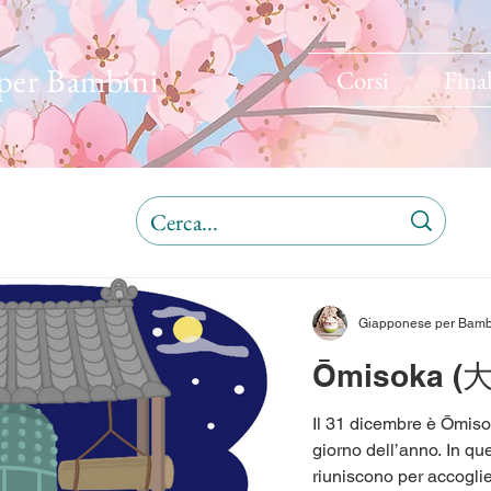
per Bambini
Corsi
Final
Giapponese per Bamb
Ōmisoka (
Il 31 dicembre è Ōm
giorno dell’anno. In que
riuniscono per acco