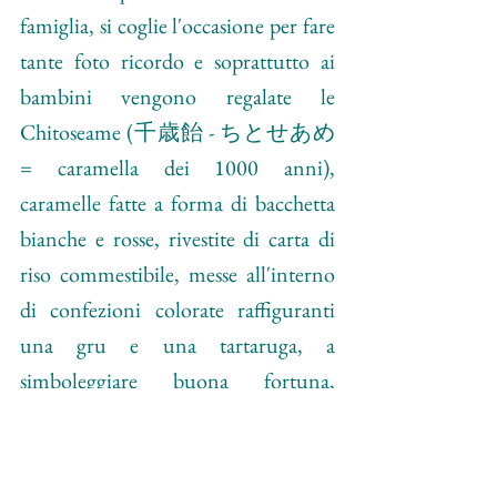
famiglia, si coglie l'occasione per fare 
tante foto ricordo e soprattutto ai 
bambini vengono regalate le 
Chitoseame (千歳飴 - ちとせあめ 
= caramella dei 1000 anni), 
caramelle fatte a forma di bacchetta 
bianche e rosse, rivestite di carta di 
riso commestibile, messe all'interno 
di confezioni colorate raffiguranti 
una gru e una tartaruga, a 
simboleggiare buona fortuna, 
longevità e salute.
Clicca sull'immagine per vedere il post su Facebook