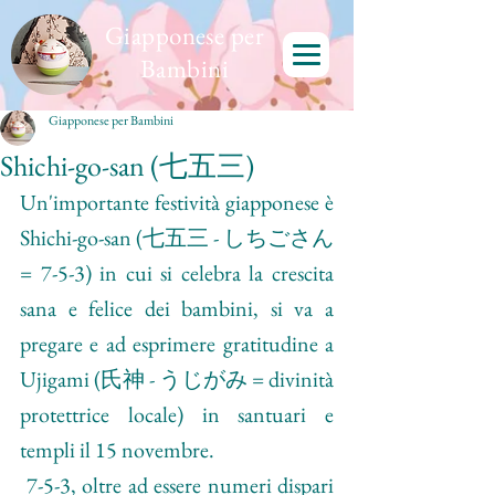
Giapponese per
Bambini
Giapponese per Bambini
Shichi-go-san (七五三)
Un'importante festività giapponese è 
Shichi-go-san (七五三 - しちごさん 
= 7-5-3) in cui si celebra la crescita 
sana e felice dei bambini, si va a 
pregare e ad esprimere gratitudine a 
Ujigami (氏神 - うじがみ = divinità 
protettrice locale) in santuari e 
templi il 15 novembre.
 7-5-3, oltre ad essere numeri dispari 