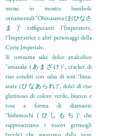
messe in mostra bambole 
ornamentali "Ohinasama (おひなさ
ま)" raffiguranti l’Imperatore, 
l’Imperatrice e altri personaggi della 
Corte Imperiale. 
Si consuma sake dolce analcolico 
"amazake (あまざけ)", cracker di 
riso conditi con salsa di soia "hina-
arare (ひなあられ)", dolci di riso 
glutinoso di colore verde, bianco e 
rosa a forma di diamante 
"hishimochi (ひしもち)" che 
rappresentano i nuovi germogli 
(verde) che spuntano dalla neve 