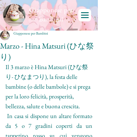
Giapponese per
Bambini
Giapponese per Bambini
Marzo - Hina Matsuri (ひな祭
り)
Il 3 marzo è 
Hina Matsuri (ひな祭
り- ひなまつり), 
la festa delle 
bambine (o delle bambole) e si prega 
per la loro felicità, prosperità, 
bellezza, salute e buona crescita.
 In casa si dispone un altare formato 
da 5 o 7 gradini coperti da un 
tappetino rosso su cui vengono 