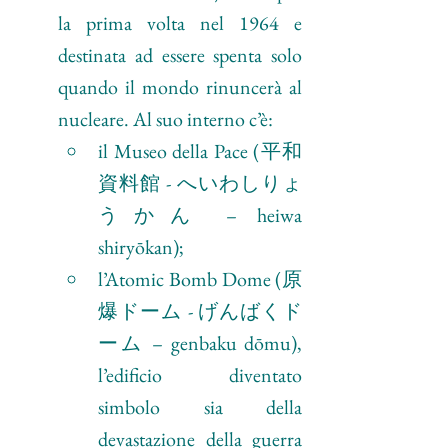
la prima volta nel 1964 e 
destinata ad essere spenta solo 
quando il mondo rinuncerà al 
nucleare. Al suo interno c’è:
il Museo della Pace (平和
資料館 - へいわしりょ
うかん – heiwa 
shiryōkan);
l’Atomic Bomb Dome (原
爆ドーム - げんばくド
ーム – genbaku dōmu), 
l’edificio diventato 
simbolo sia della 
devastazione della guerra 