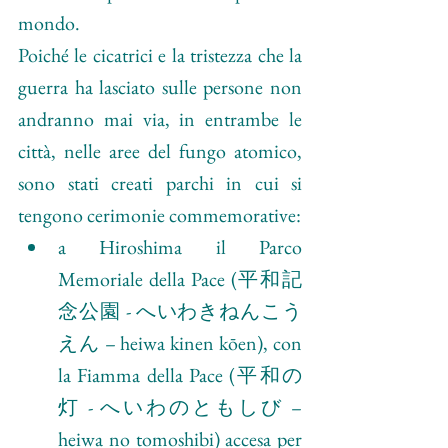
mondo.
Poiché le cicatrici e la tristezza che la 
guerra ha lasciato sulle persone non 
andranno mai via, in entrambe le 
città, nelle aree del fungo atomico, 
sono stati creati parchi in cui si 
tengono cerimonie commemorative:
a Hiroshima il Parco 
Memoriale della Pace (平和記
念公園 - へいわきねんこう
えん – heiwa kinen kōen), con 
la Fiamma della Pace (平和の
灯 - へいわのともしび – 
heiwa no tomoshibi) accesa per 