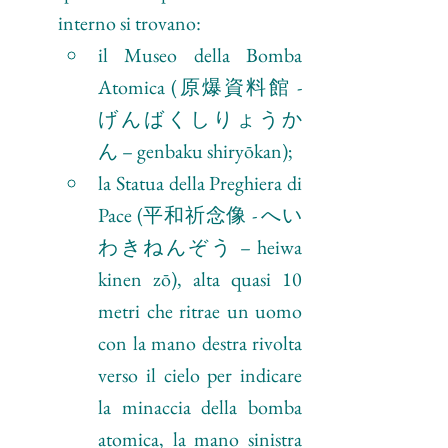
interno si trovano:
il Museo della Bomba 
Atomica (原爆資料館 - 
げんばくしりょうか
ん – genbaku shiryōkan);
la Statua della Preghiera di 
Pace (平和祈念像 - へい
わきねんぞう – heiwa 
kinen zō), alta quasi 10 
metri che ritrae un uomo 
con la mano destra rivolta 
verso il cielo per indicare 
la minaccia della bomba 
atomica, la mano sinistra 