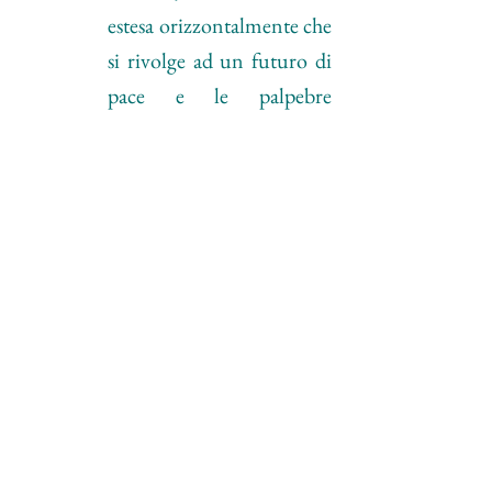
estesa orizzontalmente che 
si rivolge ad un futuro di 
pace e le palpebre 
socchiuse a simboleggiare 
la preghiera per il riposo 
delle anime delle vittime 
della guerra;
la Fontana della Pace (平
和の泉 - へいわのいず
み – heiwa no izumi), che 
ricorda tutte le persone 
che soffrirono la sete dopo 
lo scoppio della bomba.
Inoltre il 15 agosto è Shūsen Kinenbi 